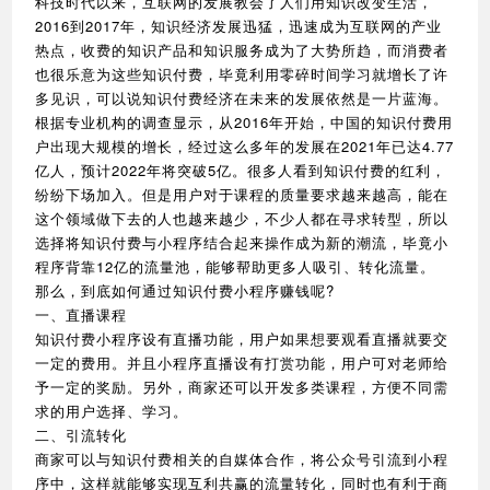
科技时代以来，互联网的发展教会了人们用知识改变生活，
2016到2017年，知识经济发展迅猛，迅速成为互联网的产业
热点，收费的知识产品和知识服务成为了大势所趋，而消费者
也很乐意为这些知识付费，毕竟利用零碎时间学习就增长了许
多见识，可以说知识付费经济在未来的发展依然是一片蓝海。
根据专业机构的调查显示，从2016年开始，中国的知识付费用
户出现大规模的增长，经过这么多年的发展在2021年已达4.77
亿人，预计2022年将突破5亿。很多人看到知识付费的红利，
纷纷下场加入。但是用户对于课程的质量要求越来越高，能在
这个领域做下去的人也越来越少，不少人都在寻求转型，所以
选择将知识付费与小程序结合起来操作成为新的潮流，毕竟小
程序背靠12亿的流量池，能够帮助更多人吸引、转化流量。
那么，到底如何通过知识付费小程序赚钱呢?
一、直播课程
知识付费小程序设有直播功能，用户如果想要观看直播就要交
一定的费用。并且小程序直播设有打赏功能，用户可对老师给
予一定的奖励。另外，商家还可以开发多类课程，方便不同需
求的用户选择、学习。
二、引流转化
商家可以与知识付费相关的自媒体合作，将公众号引流到小程
序中，这样就能够实现互利共赢的流量转化，同时也有利于商