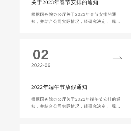
关于2023年春节安排的通知
根据国务院办公厅关于2023年春节安排的通
知，并结合公司实际情况，经研究决定， 现将
2023年春节放假安排如下： 2023年1月18日
至1月27日放假，共10天，1月28日(星期六)上
班。 请各位知悉并做好节前节后的工作安排，
02
外出期间请注意个人财物和人身的安全，随身
佩戴口罩，勤洗手。 以上如有给新、老客户带
来不便之处还请见谅。 格网科技将继续秉
2022-06
持“成就赢得美好”的服务理念，继续深化我们
的服务，将以更优质的服务给到我们的客 户。
祝公司全体同仁及客户朋友清明快乐！ 南昌格
2022年端午节放假通知
网网络科技有限公司 2023.01.14星期六
根据国务院办公厅关于2022年端午节安排的通
知，并结合公司实际情况，经研究决定， 现将
2022年端午节放假安排如下： 2022年6月3日
至6月5日放假，共3天，6月6日(星期一)上
班。 请各位知悉并做好节前节后的工作安排，