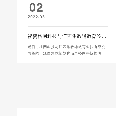
02
外出期间请注意个人财物和人身的安全，随身
佩戴口罩，勤洗手。 以上如有给新、老客户带
来不便之处还请见谅。 格网科技将继续秉
2022-03
持“成就赢得美好”的服务理念，继续深化我们
的服务，将以更优质的服务给到我们的客户。
祝公司全体同仁及客户朋友端午快乐！ 南昌格
祝贺格网科技与江西集教辅教育签订系统开发协议
网网络科技有限公司 2022.6.2星期四
近日，格网科技与江西集教辅教育科技有限公
司签约，江西集教辅教育借力格网科技提供的
系统开发项目为品牌发展提供更大助力。 江西
集教辅教育科技有限公司专业从事出版物零售
和出版物互联网销售。经过多年努力，公司不
仅发展成为江西省规模大、品种多、覆盖面
广、经营业绩好的期刊出版公司，而且在教育
报刊公司中，社会效益与经济效益综合指数名
列前茅。江西集教辅教育在“工匠精神”的指引
下，牢牢坚持教育出版的专业定位，努力在出
版优质教辅、服务广大师生的路上不忘初心、
砥砺前行！