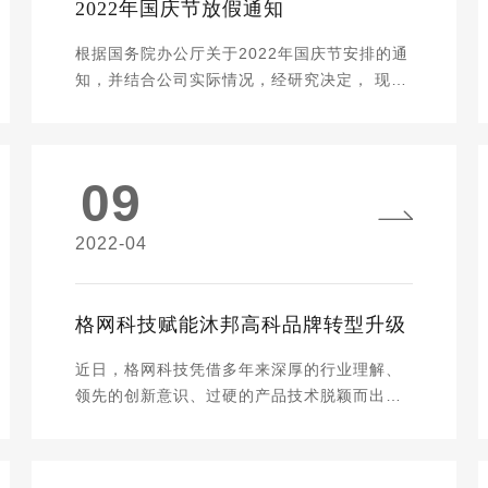
2022年国庆节放假通知
根据国务院办公厅关于2022年国庆节安排的通
知，并结合公司实际情况，经研究决定， 现将
2022年国庆节放假安排如下： 2022年10月1
日至10月6日放假，共6天，10月7日(星期五)
上班。 请各位知悉并做好节前节后的工作安
09
排，外出期间请注意个人财物和人身的安全，
随身佩戴口罩，勤洗手。 以上如有给新、老客
户带来不便之处还请见谅。 格网科技将继续秉
2022-04
持“成就赢得美好”的服务理念，继续深化我们
的服务，将以更优质的服务给到我 们的客户。
祝公司全体同仁及客户朋友清明快乐！ 南昌格
格网科技赋能沐邦高科品牌转型升级
网网络科技有限公司 2022.09.30星期五
近日，格网科技凭借多年来深厚的行业理解、
领先的创新意识、过硬的产品技术脱颖而出与
沐邦高科成功签约，助力打造全新的品牌新形
象。 江西沐邦高科股份有限公司前身为广东邦
宝益智玩具股份有限公司，主要产品有建筑模