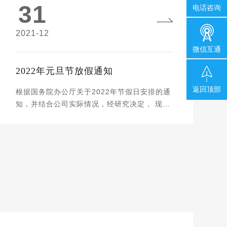
使用如果是做惯了中文建站的设计师，我们知
31
外出期间请注意个人财物和人身的安全，随身
电话咨询
道常用的微软雅黑，宋体等字体，但这些字体
佩戴口罩，勤洗手。 以上如有给新、老客户带
用在英文上，显示非常的刻板，网站做出来也
来不便之处还请见谅。 格网科技将继续秉
2021-12
就不是那么很好看，在英文字体中很多的好看
持“成就赢得美好”的服务理念，继续深化我们
微信互通
的字体，通过对字体样式的处理，可以让文字
的服务，将以更优质的服务给到我 们的客户。
更具层次感。 三、内容结构常规方法确定好以
祝公司全体同仁及客户朋友清明快乐！ 南昌格
2022年元旦节放假通知
上信息后，我们要开始设计网站的框架和内容
网网络科技有限公司 2022.4.2星期六
返回顶部
结构了，在这里给大家分享一套内容结构的常
根据国务院办公厅关于2022年节假日安排的通
规方法，因为外贸网站基本上以产品站为主，
知，并结合公司实际情况，经研究决定， 现将
外贸网站建设的目标主要也是用于产品的营销
2022年元旦节放假安排如下： 2022年1月1日
和推广，所以我们在网站框架内容设计时，首
至1月3日放假，共3天，1月4日(星期二)上
先要突显产品，设计一个利于用户浏览的产品
班。 请各位知悉并做好节前节后的工作安排，
排版结构，其次是公司信息，不需要展示太详
外出期间请注意个人财物和人身的安全，随身
情，但是需要展现企业的实力和优势。文章页
佩戴口罩，勤洗手。 以上如有给新、老客户带
面也是必不可少，因为在网站运营过程中，文
来不便之处还请见谅。 格网科技将继续秉
章版块是唯一可以做到经常更新的版块。 四、
持“成就赢得美好”的服务理念，继续深化我们
内容按类型分类做一个网站的时候，网站里的
的服务，将以更优质的服务给到我 们的客户。
内容会有很多，我们只要从用户的角度出发，
祝公司全体同仁及客户朋友元旦快乐，新年快
把同类的内容进行归类排版，让用户需要了解
乐！ 南昌格网网络科技有限公司 2022.12.31