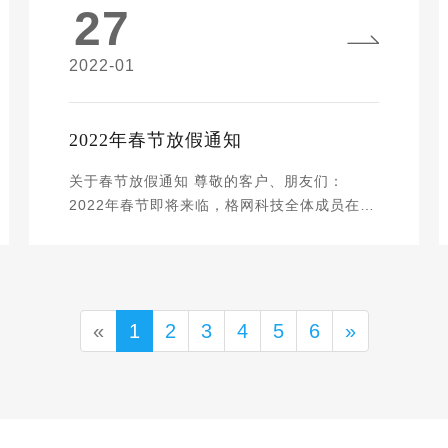
27
型、婴幼儿玩具、动感回力车、城市多功能
车、海上轮船、航天模型、科普教具等系列塑
胶拼砌积木教玩具。 公司始创于2003年，
2022-01
2015年12月在上海证券交易所挂牌上市，股票
代码603398。公司是一家集设计、开发、销
售、服务为一体的专业经营各类益智积木教玩
2022年春节放假通知
具、精密非金属模具的文化创意型创新型企
业。先后被评为守合同重信用企业、版权兴业
关于春节放假通知 尊敬的客户、朋友们：
示范基地,拥有独立知识产权专利产品150件，
2022年春节即将来临，格网科技全体成员在此
产品连续3年分别获得中国玩具协会举办
深深地感谢您长期以来对我司的支持和信赖！
创“星”大赛的金奖，银奖和优秀设计师奖。
向您致以最真挚的祝福！在即将到来的新一年
2021年11月16日，沐邦高科成功迁址安义并
里，我们会倍加努力，继续秉承“成就赢得美
完成更名，成为安义县首家主板上市公司。沐
好”的服务理念，回馈您以更优质的服务！结合
邦高科将致力于打造“优势鲜明、竞争高端”的
公司自身情况，公司春节放假具体时间安排如
«
1
2
3
4
5
6
»
成长性细分行业领先企业，重点加大加快江西
下： 2022年1月29日 - 2022年2月7日，共计
产业基地的投资建设，实现达标投产后产值和
10天。2月8日（正月初八）正式上班。 放假
效益有较大成长。 2022年1月，江西资本组团
期间如有问题请联系：4008-220-889 在此期
收购邦宝益智（603398），更名为沐邦高科
间给你带来不便，深表歉意，尽请谅解！ 感恩
（603398），总部注册地变更于南昌市安义
有您，一路前行！新年来临之际预祝大家新年