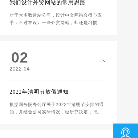
我们设计外贸网站的常用思路
对于大多数建站公司，设计中文网站会得心应
手，不过在设计一些外贸网站，却还是习惯性
用一些建设中文建站思维来建设外贸网站，其
实在实际的建站过程中，在很多地方并不适
用。对于外贸企业来说，需要设计一套面对海
02
外用户的外贸专用网站，那么在外贸网站建设
过程中，很多人不知道应该如何去设计，如果
有前期找错公司的情况下，直接会设计成中文
2022-04
式的外贸网站。BONTOP外贸建站给大家分享
一套外贸网站的设计方法和思路。 一、确定网
站设计风格很多的网站设计师在面临外贸网站
2022年清明节放假通知
建设时，没有灵感，甚至对外贸网站知之甚
少，都不知道外贸网站应该长成什么样子，建
根据国务院办公厅关于2022年清明节安排的通
议大家去找一些国外的同行网站去看一下，你
知，并结合公司实际情况，经研究决定， 现将
会发现国外的设计师设计的网站在风格上与我
2022年清明节放假安排如下： 2022年4月3日
们完全不同，无论是字体，配色和图片的处理
至4月5日放假，共3天，4月6日(星期三)上
都是不一样的，他们很大胆。 二、网站的字体
班。 请各位知悉并做好节前节后的工作安排，