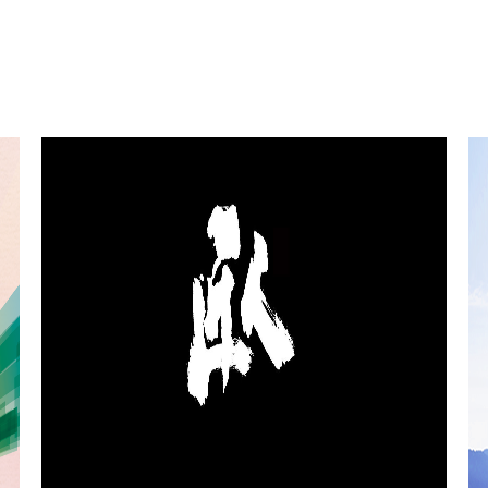
县。将原上市公司邦宝益智和美奇林作为沐邦
快乐，幸福安康，财源广进！ 南昌格网网络科
高科一级子公司。 2022年2月，沐邦高科11亿
技有限公司 2022年1月27日星期四
元收购内蒙古豪安能源科技有限公司100%股
权，沐邦高科从以益智玩具的研发、生产和销
售为主业，拓展为“益智玩具产业+光伏产业”双
主业发展的局面毫安能源主要从事光伏单晶硅
棒／硅片的生产与销售。该收购项目已签订三
年业绩承诺。 2022年3月，沐邦高科成立新能
源公司，进军光伏电池片与组件的研发、生产
与销售。