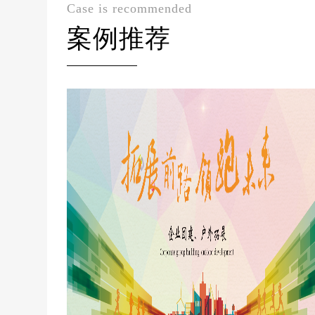
Case is recommended
案例推荐