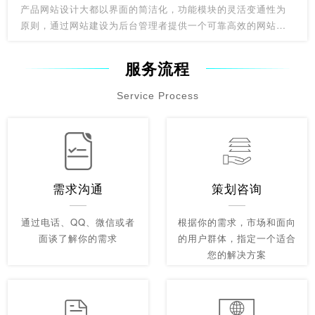
产品网站设计大都以界面的简洁化，功能模块的灵活变通性为
原则，通过网站建设为后台管理者提供一个可靠高效的网站管
理后台，让企业通过网站制作达到一次投资，长期受益，降低
成本的根本目的。产品网站建设大都以界面的简洁化，功能模
服务流程
块的灵活变通性为原则，为公司网站设计制作维护人员提供一
个自主更新维护的动态空间和发挥余地，去完善办好他们的网
Service Process
站，达到一次投资，长期受益，降低成本的根本目的。
需求沟通
策划咨询
通过电话、QQ、微信或者
根据你的需求，市场和面向
面谈了解你的需求
的用户群体，指定一个适合
您的解决方案