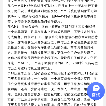
征，但同时又很难区分其与微信公众号、微信小程序的区别。
那么什么是H5?全称就是HTML5，只是在上一个版本进行了升
级，简单说，就是由静到动的变化，html传统的动画都通过加
载flash、视频等动画来使用，但html5的强大更多的是本身自
带，不需要下载或搭配任何插件使用。
那么H5、微信公众号、微信小程序的区别在哪？其实H5就是
一个简单网页，只是在技术上更趋成熟而已，不要过多过度过
分去解释。而相对于H5，微信公众号和微信小程序大家就熟悉
得多，这两者的区分更多是定位，微信公众的定位主要是以信
息推送为主，微信小程序则是以功能为主。前者具备信息推
送、消息接收、消息接收等功能，更像一个门户信息类应用。
微信小程序则是因为附近小程序的功能让我们了解更多，它更
像是一个APP，一个基于微信平台的APP，但同时它又能与微
信公众号进行信息互通和交互。
了解这三者之后，我们企业如何应用呢？如何选择呢？H5的应
用更多是移动端，一个专题、一个单页或者一个报名页面。微
信公众号更多被应用于企事业的官微，用于信息推送和消息接
收功能，还有一少部分通过二次开发加入一些应用，如企业介
绍、信息反馈留言以及一些交互功能。它的优点是能够很好的
宣传，可以通过分享朋友圈、微信群以及其他社媒。微信小程
序更多是呈现功能，如微信商城、微信应用。它的特点更多是